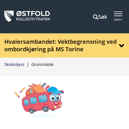
Søk
MENY
Hvalersambandet: Vektbegrensning ved
ombordkjøring på MS Torine
Skoleskyss
|
Grunnskole