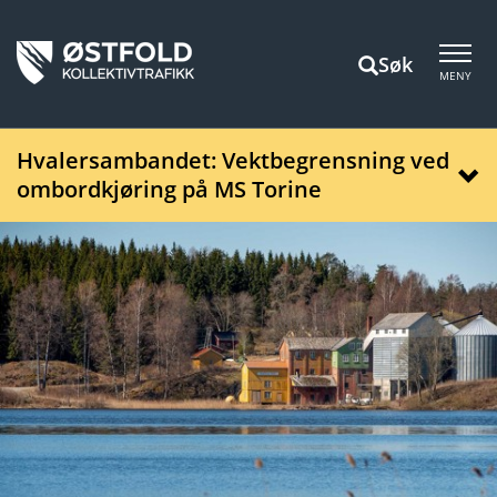
Søk
MENY
Hvalersambandet: Vektbegrensning ved
ombordkjøring på MS Torine