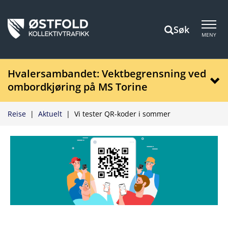
Søk
MENY
Hvalersambandet: Vektbegrensning ved
ombordkjøring på MS Torine
Reise
|
Aktuelt
|
Vi tester QR-koder i sommer