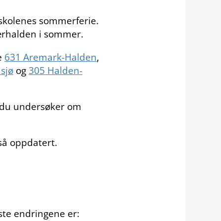
i skolenes sommerferie.
jærhalden i sommer.
je
631 Aremark-Halden
,
sjø
og
305 Halden-
t du undersøker om
gså oppdatert.
rste endringene er: