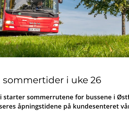
il sommertider i uke 26
i starter sommerrutene for bussene i Østf
duseres åpningstidene på kundesenteret vår