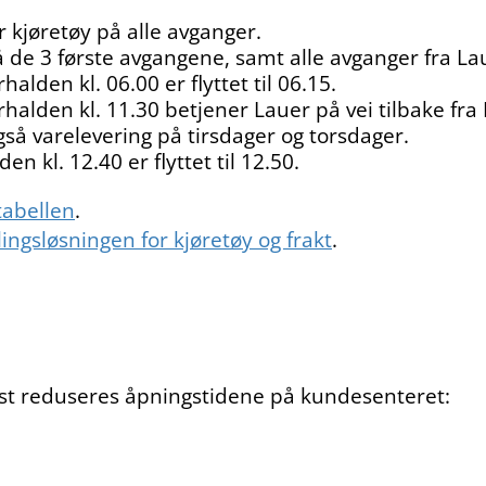
or kjøretøy på alle avganger.
på de 3 første avgangene, samt alle avganger fra La
alden kl. 06.00 er flyttet til 06.15.
halden kl. 11.30 betjener Lauer på vei tilbake f
så varelevering på tirsdager og torsdager.
en kl. 12.40 er flyttet til 12.50.
abellen
.
lingsløsningen for kjøretøy og frakt
.
ugust reduseres åpningstidene på kundesenteret: