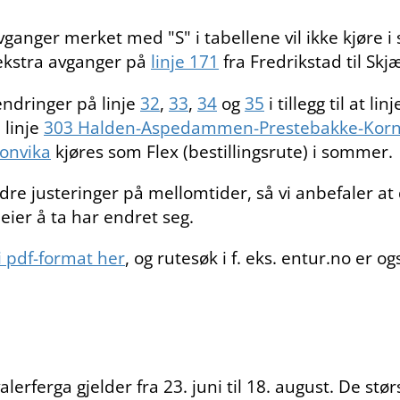
vganger merket med "S" i tabellene vil ikke kjøre 
n ekstra avganger på
linje 171
fra Fredrikstad til Sk
endringer på linje
32
,
33
,
34
og
35
i tillegg til at lin
, linje
303 Halden-Aspedammen-Prestebakke-Korn
onvika
kjøres som Flex (bestillingsrute) i sommer.
re justeringer på mellomtider, så vi anbefaler a
eier å ta har endret seg.
i pdf-format her
, og rutesøk i f. eks. entur.no er o
rferga gjelder fra 23. juni til 18. august. De stø