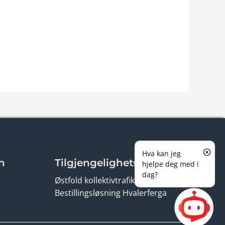
Hva kan jeg
n
Tilgjengelighetserklæring
hjelpe deg med i
dag?
Østfold kollektivtrafikk
Bestillingsløsning Hvalerferga