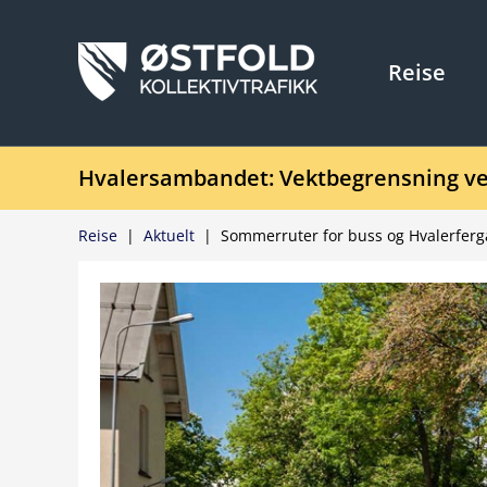
Reise
Hvalersambandet: Vektbegrensning ve
Reise
|
Aktuelt
|
Sommerruter for buss og Hvalerferg