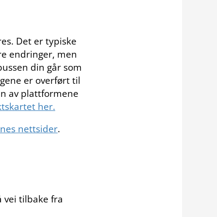
s. Det er typiske
rre endringer, men
 bussen din går som
gene er overført til
en av plattformene
tskartet her.
nes nettsider
.
vei tilbake fra