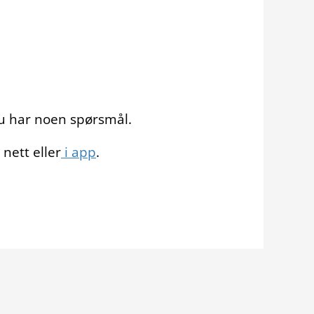
u har noen spørsmål.
nett eller
i app
.