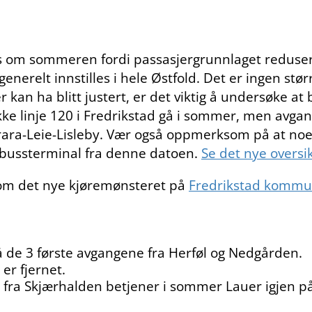
s om sommeren fordi passasjergrunnlaget redusere
nerelt innstilles i hele Østfold. Det er ingen stø
kan ha blitt justert, er det viktig å undersøke at
l ikke linje 120 i Fredrikstad gå i sommer, men avgan
Trara-Leie-Lisleby. Vær også oppmerksom på at no
 bussterminal fra denne datoen.
Se det nye oversik
om det nye kjøremønsteret på
Fredrikstad kommu
på de 3 første avgangene fra Herføl og Nedgården.
er fjernet.
 fra Skjærhalden betjener i sommer Lauer igjen på 