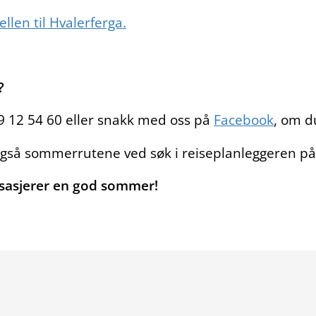
len til Hvalerferga.
?
69 12 54 60 eller snakk med oss på
Facebook
, om d
også sommerrutene ved søk i reiseplanleggeren på 
assasjerer en god sommer!