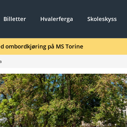
Billetter
Hvalerferga
Skoleskyss
d ombordkjøring på MS Torine
a